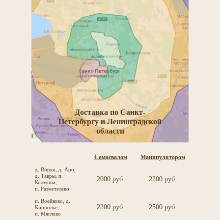
Доставка по Санкт-
Петербургу и Ленинградской
области
Самосвалом
Манипулятором
д. Вирки, д. Аро,
д. Тавры, п.
2000 руб.
2200 руб.
Колтуши,
п. Разметелево
п. Воейково, д.
2200 руб.
2500 руб.
Кирполье,
п. Мяглово