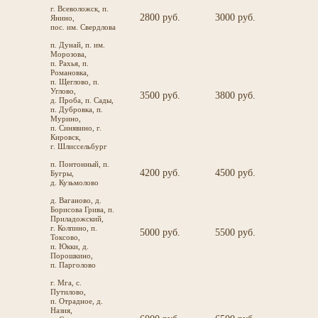
г. Всеволожск, п.
2800 руб.
3000 руб.
Янино,
пос. им. Свердлова
п. Дунай, п. им.
Морозова,
п. Рахья, п.
Романовка,
п. Щеглово, п.
Углово,
3500 руб.
3800 руб.
д. Проба, п. Сады,
п. Дубровка, п.
Мурино,
п. Синявино, г.
Кировск,
г. Шлиссельбург
п. Понтонный, п.
4200 руб.
4500 руб.
Бугры,
д. Кузьмолово
д. Ваганово, д.
Борисова Грива, п.
Приладожский,
г. Колпино, п.
5000 руб.
5500 руб.
Токсово,
п. Юкки, д.
Порошкино,
п. Парголово
г. Мга, с.
Путилово,
п. Отрадное, д.
Назия,