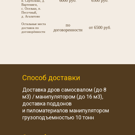
6000 руб.
6500 руб.
п. Сертолово, д.
Вартемяги,
с. Осельки, п.
Песочный,
д. Агалатово
Остальные места
по
от 6500 руб.
доставок по
договоренности
договорённости
Способ доставки
Доставка дров самосвалом (до 8
м3) / манипулятором (до 16 м3),
доставка поддонов
и пиломатериалов манипулятором
грузоподъемностью 10 тонн