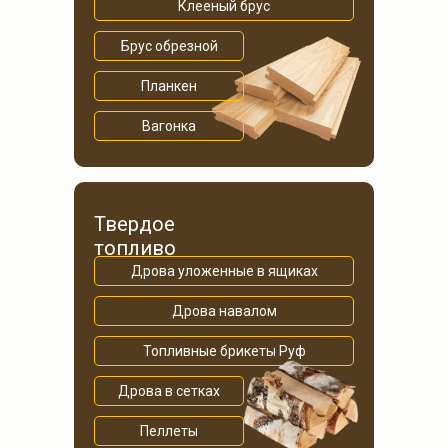
Клееный брус
Брус обрезной
Планкен
Вагонка
Твердое
топливо
Дрова уложенные в ящиках
Дрова навалом
Топливные брикеты Руф
Дрова в сетках
Пеллеты