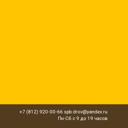
+7 (812) 920-00-66 spb.drov@yandex.ru
Пн-Сб с 9 до 19 часов