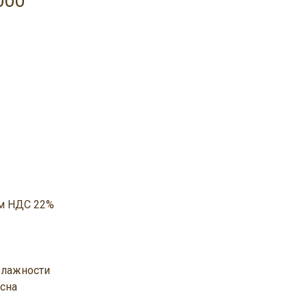
000
ом НДС 22%
влажности
сна