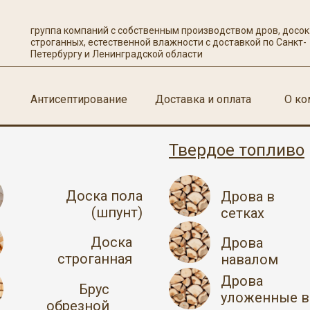
Антисептирование
Доставка и оплата
группа компаний с собственным производством дров, досок:
строганных, естественной влажности с доставкой по Санкт-
Петербургу и Ленинградской области
Антисептирование
Доставка и оплата
О ко
Твердое топливо
Доска пола
Дрова в
(шпунт)
сетках
Доска
Дрова
строганная
навалом
Дрова
Брус
уложенные в
обрезной